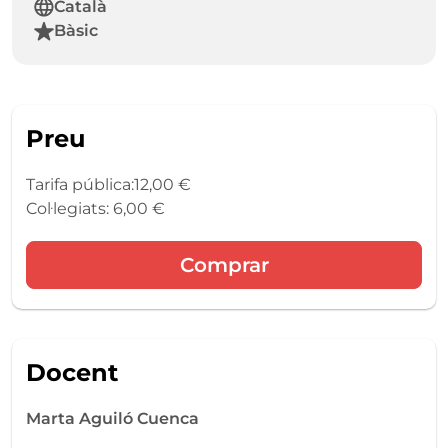
Català
Bàsic
Preu
Tarifa pública:
12,00 €
Col·legiats: 6,00 €
Comprar
Docent
Marta Aguiló Cuenca