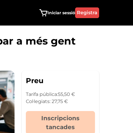
Menú del compte d'usuari
Registra
Iniciar sessió
ibar a més gent
Preu
Tarifa pública:
55,50 €
Col·legiats: 27,75 €
Inscripcions
tancades