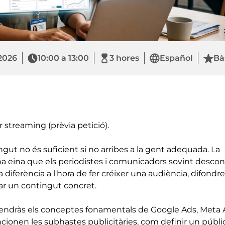
2026
10:00 a 13:00
3 hores
Español
Bà
r streaming (prèvia petició).
gut no és suficient si no arribes a la gent adequada. La
una eina que els periodistes i comunicadors sovint desco
 diferència a l'hora de fer créixer una audiència, difondr
ar un contingut concret.
endràs els conceptes fonamentals de Google Ads, Meta 
cionen les subhastes publicitàries, com definir un públi