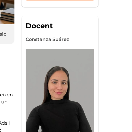
Docent
sic
Constanza Suárez
Imatge
neixen
e un
Ads i
c