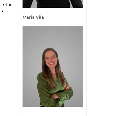
pretar
sta
Maria Vila
Imatge