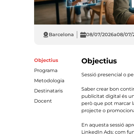
Barcelona
08/07/2026
a
08/07/
Objectius
Objectius
Programa
Sessió presencial o pe
Metodologia
Saber crear bon contin
Destinataris
publicitat digital és 
Docent
però que pot marcar la
projecte o promocion
En aquesta sessió apr
LinkedIn Ads: com fun